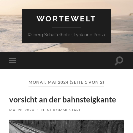
WORTEWELT
©Joerg Schaffelhofer, Lyrik und Prosa
Suchfe
Mobile-
ein-/a
Menü
ein-/ausblenden
MONAT:
MAI 2024
(SEITE 1 VON 2)
vorsicht an der bahnsteigkante
MAI 28, 2024
/
KEINE KOMMENTARE