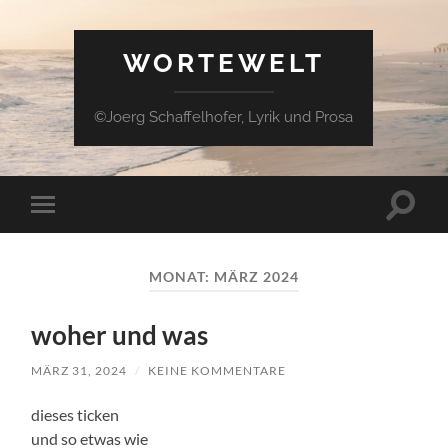
WORTEWELT
©Joerg Schaffelhofer, Lyrik und Prosa
Suchfe
Mobile-
ein-/a
Menü
ein-/ausblenden
MONAT:
MÄRZ 2024
woher und was
MÄRZ 31, 2024
/
KEINE KOMMENTARE
dieses ticken
und so etwas wie