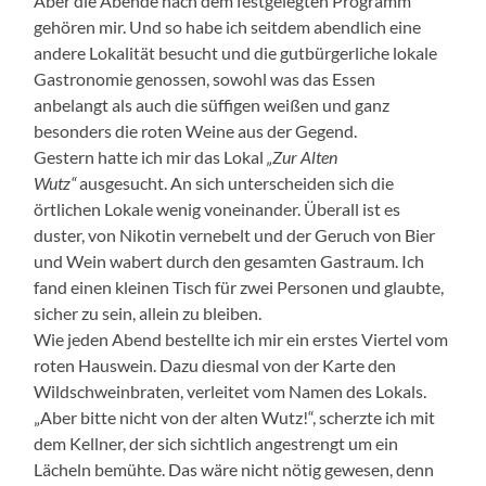
Aber die Abende nach dem festgelegten Programm
gehören mir. Und so habe ich seitdem abendlich eine
andere Lokalität besucht und die gutbürgerliche lokale
Gastronomie genossen, sowohl was das Essen
anbelangt als auch die süffigen weißen und ganz
besonders die roten Weine aus der Gegend.
Gestern hatte ich mir das Lokal
„Zur Alten
Wutz“
ausgesucht. An sich unterscheiden sich die
örtlichen Lokale wenig voneinander. Überall ist es
duster, von Nikotin vernebelt und der Geruch von Bier
und Wein wabert durch den gesamten Gastraum. Ich
fand einen kleinen Tisch für zwei Personen und glaubte,
sicher zu sein, allein zu bleiben.
Wie jeden Abend bestellte ich mir ein erstes Viertel vom
roten Hauswein. Dazu diesmal von der Karte den
Wildschweinbraten, verleitet vom Namen des Lokals.
„Aber bitte nicht von der alten Wutz!“, scherzte ich mit
dem Kellner, der sich sichtlich angestrengt um ein
Lächeln bemühte. Das wäre nicht nötig gewesen, denn