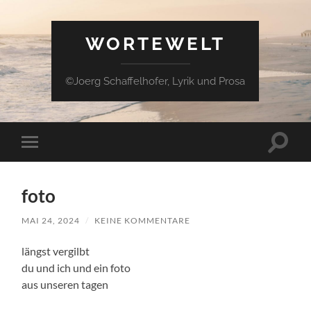
WORTEWELT
©Joerg Schaffelhofer, Lyrik und Prosa
Suchfe
Mobile-
ein-/a
Menü
ein-/ausblenden
foto
MAI 24, 2024
/
KEINE KOMMENTARE
längst vergilbt
du und ich und ein foto
aus unseren tagen