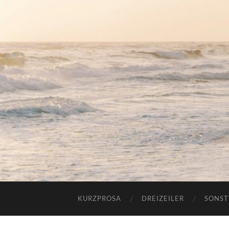
KURZPROSA
DREIZEILER
SONST