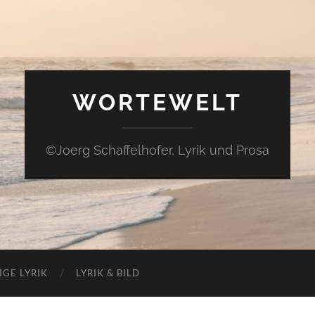
WORTEWELT
©Joerg Schaffelhofer, Lyrik und Prosa
IGE LYRIK
LYRIK & BILD