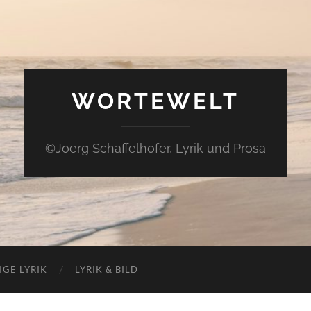
WORTEWELT
©Joerg Schaffelhofer, Lyrik und Prosa
IGE LYRIK
LYRIK & BILD