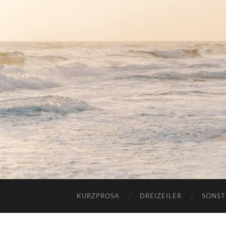
KURZPROSA
DREIZEILER
SONST