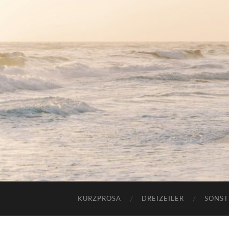
KURZPROSA
DREIZEILER
SONST