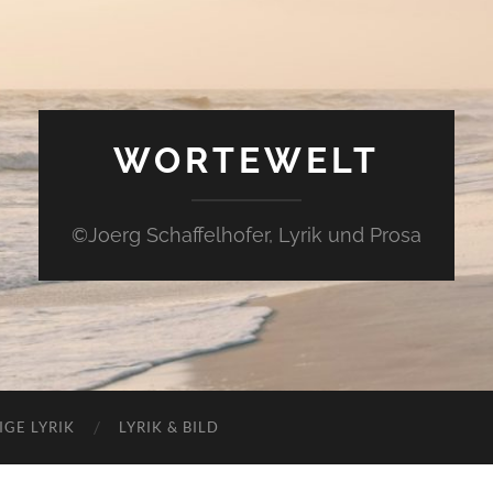
WORTEWELT
©Joerg Schaffelhofer, Lyrik und Prosa
IGE LYRIK
LYRIK & BILD