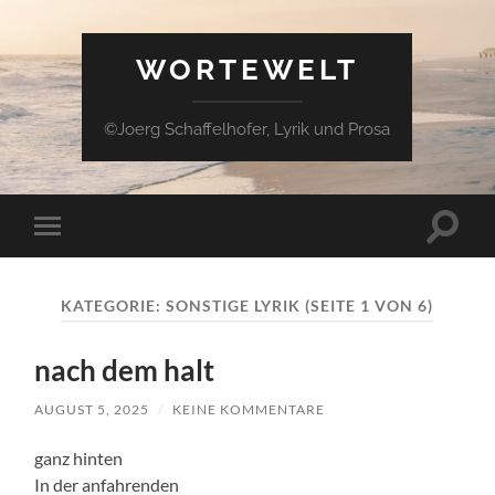
WORTEWELT
©Joerg Schaffelhofer, Lyrik und Prosa
Suchfe
Mobile-
ein-/a
Menü
ein-/ausblenden
KATEGORIE:
SONSTIGE LYRIK
(SEITE 1 VON 6)
nach dem halt
AUGUST 5, 2025
/
KEINE KOMMENTARE
ganz hinten
In der anfahrenden