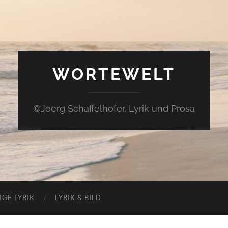
WORTEWELT
©Joerg Schaffelhofer, Lyrik und Prosa
IGE LYRIK
LYRIK & BILD