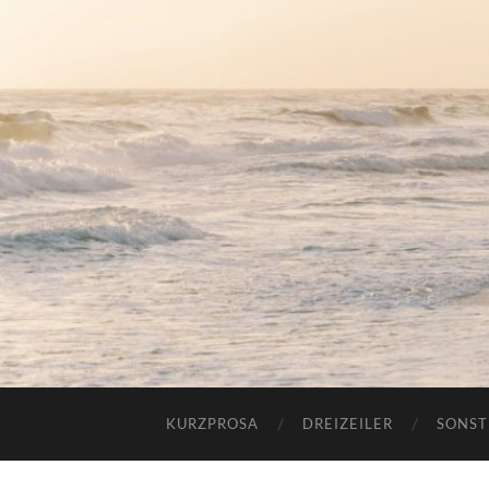
KURZPROSA
DREIZEILER
SONST