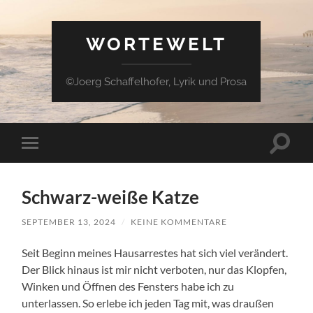
WORTEWELT
©Joerg Schaffelhofer, Lyrik und Prosa
Suchfe
Mobile-
ein-/a
Menü
ein-/ausblenden
Schwarz-weiße Katze
SEPTEMBER 13, 2024
/
KEINE KOMMENTARE
Seit Beginn meines Hausarrestes hat sich viel verändert.
Der Blick hinaus ist mir nicht verboten, nur das Klopfen,
Winken und Öffnen des Fensters habe ich zu
unterlassen. So erlebe ich jeden Tag mit, was draußen