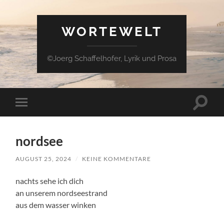
WORTEWELT
©Joerg Schaffelhofer, Lyrik und Prosa
Suchfe
Mobile-
ein-/a
Menü
ein-/ausblenden
nordsee
AUGUST 25, 2024
/
KEINE KOMMENTARE
nachts sehe ich dich
an unserem nordseestrand
aus dem wasser winken