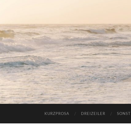
KURZPROSA
DREIZEILER
SONST