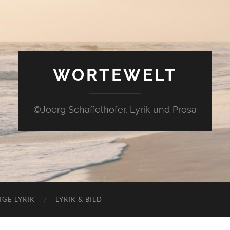
WORTEWELT
©Joerg Schaffelhofer, Lyrik und Prosa
IGE LYRIK
LYRIK & BILD