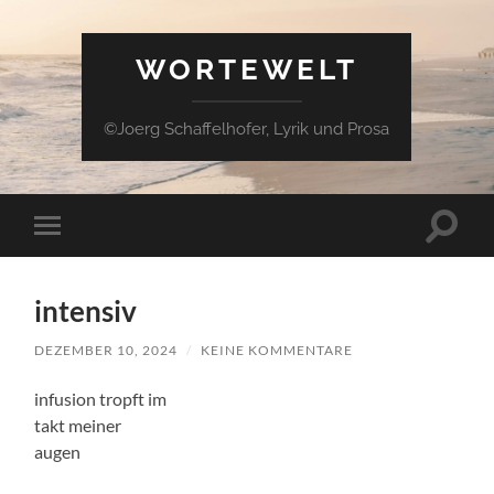
WORTEWELT
©Joerg Schaffelhofer, Lyrik und Prosa
Suchfe
Mobile-
ein-/a
Menü
ein-/ausblenden
intensiv
DEZEMBER 10, 2024
/
KEINE KOMMENTARE
infusion tropft im
takt meiner
augen