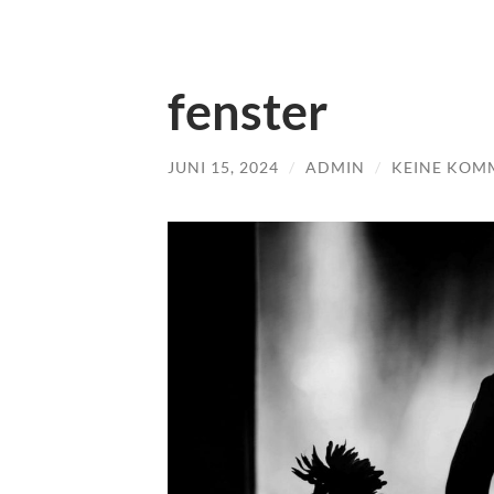
fenster
JUNI 15, 2024
/
ADMIN
/
KEINE KOM