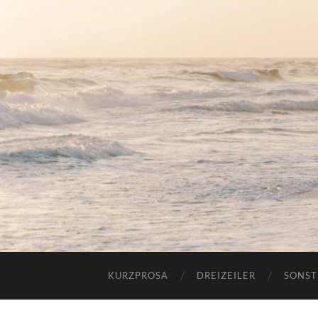
KURZPROSA
DREIZEILER
SONST