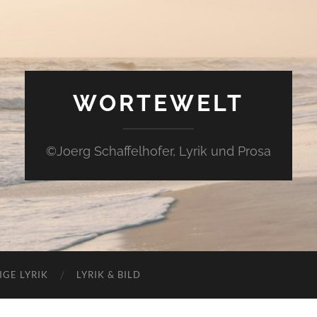
WORTEWELT
©Joerg Schaffelhofer, Lyrik und Prosa
IGE LYRIK
LYRIK & BILD