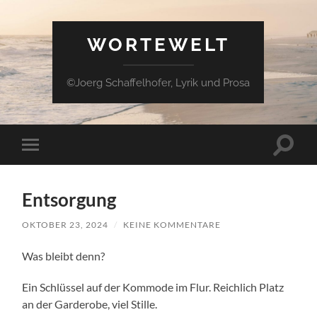
WORTEWELT
©Joerg Schaffelhofer, Lyrik und Prosa
Suchfe
Mobile-
ein-/a
Menü
ein-/ausblenden
Entsorgung
OKTOBER 23, 2024
/
KEINE KOMMENTARE
Was bleibt denn?
Ein Schlüssel auf der Kommode im Flur. Reichlich Platz
an der Garderobe, viel Stille.