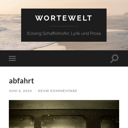
WORTEWELT
©Joerg Schaffelhofer, Lyrik und Prosa
Suchfe
Mobile-
ein-/a
Menü
ein-/ausblenden
abfahrt
JUNI 6, 2024
/
KEINE KOMMENTARE